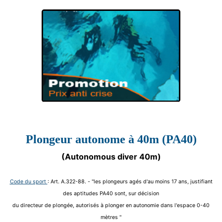
VOUS PRÉPAREZ
TECHNIQUE DE
PLONGÉE
Plongeur autonome à 40m (PA40)
PROMOTIONS
EXCEPTIONNELLES
(Autonomous diver 40m)
PROMOTION DE
PLONGÉE
Code du sport
: Art. A.322-88. - ''les plongeurs agés d'au moins 17 ans, justifiant
des aptitudes PA40 sont, sur décision
du directeur de plongée, autorisés à plonger en autonomie dans l'espace 0-40
mètres ''