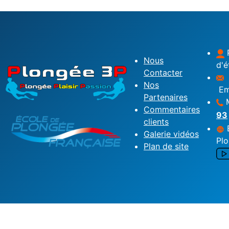
P
Nous
d'é
Contacter
Nos
Em
Partenaires
M
Commentaires
93
clients
É
Galerie vidéos
Pl
Plan de site