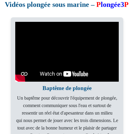
Vidéos plongée sous marine –
P
longée3
P
PROMOTIONS
EXCEPTIONNELLES
PROMOTION DE
PLONGÉE
Baptême de plongée
Un baptême pour découvrir l'équipement de plongée,
comment communiquer sous l'eau et surtout de
ressentir un réel état d'apesanteur dans un milieu
qui
nous permet de jouer avec les trois dimensions. Le
tout avec de la bonne humeur et le plaisir de partager