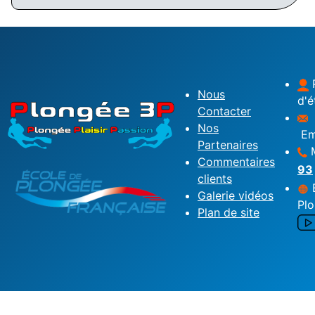
P
Nous
d'é
Contacter
Nos
Em
Partenaires
M
Commentaires
93
clients
É
Galerie vidéos
Pl
Plan de site