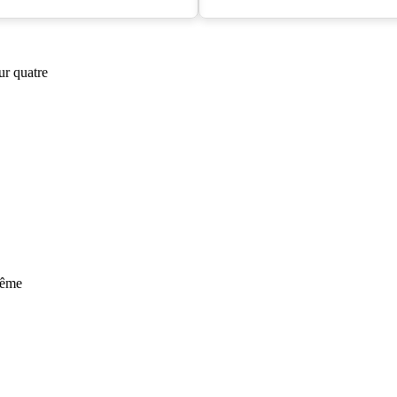
ur quatre
tême