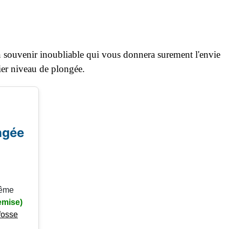
un souvenir inoubliable qui vous donnera surement
l'envie
er niveau de plongée.
ngée
même
emise)
 fosse