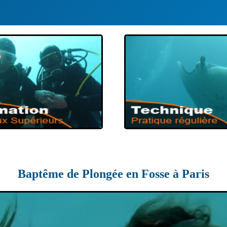
Baptême de Plongée en Fosse à Paris
VEAUX DE PLONGÉE
VOUS PRÉPAREZ
RMATION DE
TECHNIQUE
PLONGÉE
PLONGÉ