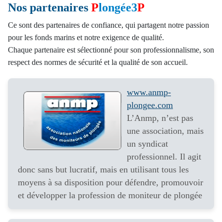
Nos partenaires
P
longée3
P
PROMOTIONS
EXCEPTIONNELLES
Ce sont des partenaires de confiance, qui partagent notre passion
PROMOTION DE
pour les fonds marins et notre exigence de qualité.
PLONGÉE
Chaque partenaire est sélectionné pour son professionnalisme, son
respect des normes de sécurité et la qualité de son accueil.
www.anmp-
plongee.com
L’Anmp, n’est pas
une association, mais
un syndicat
professionnel. Il agit
donc sans but lucratif, mais en utilisant tous les
moyens à sa disposition pour défendre, promouvoir
et développer la profession de moniteur de plongée