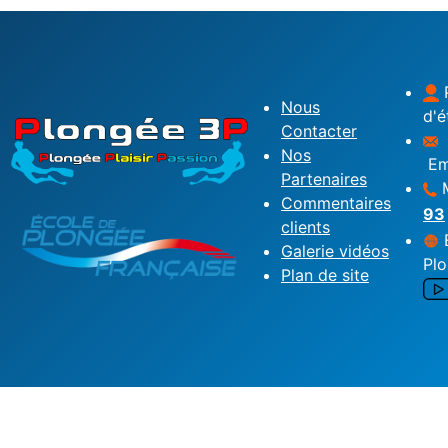
P
Nous
d'é
Contacter
Nos
Em
Partenaires
M
Commentaires
93
clients
É
Galerie vidéos
Pl
Plan de site