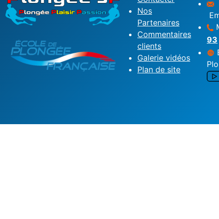
Nos
Em
Partenaires
M
Commentaires
93
clients
É
Galerie vidéos
Pl
Plan de site