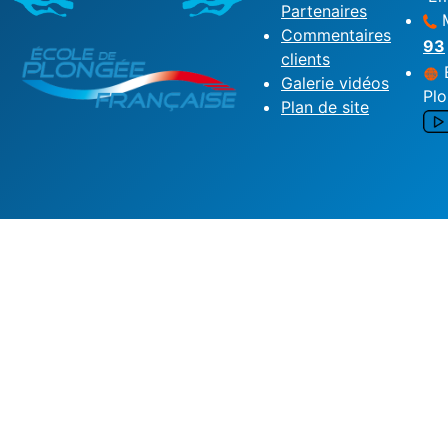
Partenaires
M
Commentaires
93
clients
É
Galerie vidéos
Pl
Plan de site