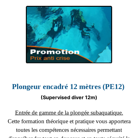
VOUS PRÉPAREZ
TECHNIQUE DE
PLONGÉE
Plongeur
encadré
12 mètres (
PE12)
PROMOTIONS
EXCEPTIONNELLES
(Supervised diver 12m)
PROMOTION DE
PLONGÉE
Entrée de gamme de la plongée subaquatique.
Cette formation théorique et pratique vous apportera
toutes les compétences nécessaires permettant